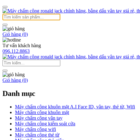
Giỏ hàng (0)
Tư vấn khách hàng
096.112.8863
Giỏ hàng (0)
Danh mục
Máy chấm công khuôn mặt A.I Face ID, vân tay, thẻ từ, Wifi
Máy chấm công khuôn mặt
Máy chấm công vân tay
Máy chấm công kiểm soát cửa
Máy chấm công wifi
Máy chấm công thẻ từ