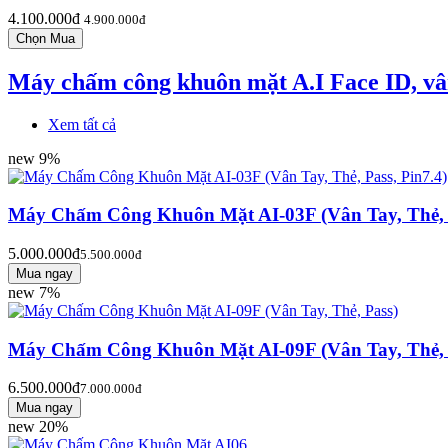
4.100.000đ
4.900.000đ
Máy chấm công khuôn mặt A.I Face ID, vân 
Xem tất cả
new
9%
Máy Chấm Công Khuôn Mặt AI-03F (Vân Tay, Thẻ, P
5.000.000đ
5.500.000đ
new
7%
Máy Chấm Công Khuôn Mặt AI-09F (Vân Tay, Thẻ, 
6.500.000đ
7.000.000đ
new
20%