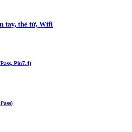
tay, thẻ từ, Wifi
ass, Pin7.4)
Pass)