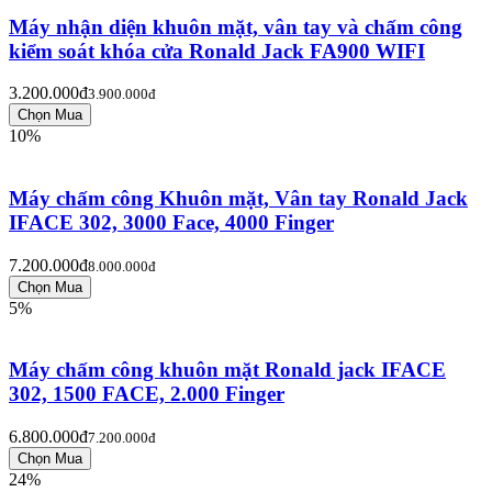
Máy nhận diện khuôn mặt, vân tay và chấm công
kiểm soát khóa cửa Ronald Jack FA900 WIFI
3.200.000đ
3.900.000đ
10%
Máy chấm công Khuôn mặt, Vân tay Ronald Jack
IFACE 302, 3000 Face, 4000 Finger
7.200.000đ
8.000.000đ
5%
Máy chấm công khuôn mặt Ronald jack IFACE
302, 1500 FACE, 2.000 Finger
6.800.000đ
7.200.000đ
24%