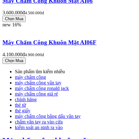
Máy Chấm Công Khuôn Mặt AI06
3.600.000đ
4.500.000đ
new
16%
Máy Chấm Công Khuôn Mặt AI06F
4.100.000đ
4.900.000đ
Sản phẩm tìm kiếm nhiều
máy chấm công
máy chấm công vân tay
máy chấm công ronald jack
máy chấm công giá rẻ
chính hãng
thẻ từ
thẻ giấy
máy chấm công bằng dấu vân tay
chấm vân tay ra vào cửa
kiểm soát an ninh ra vào