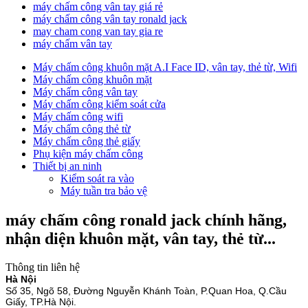
máy chấm công vân tay giá rẻ
máy chấm công vân tay ronald jack
may cham cong van tay gia re
máy chấm vân tay
Máy chấm công khuôn mặt A.I Face ID, vân tay, thẻ từ, Wifi
Máy chấm công khuôn mặt
Máy chấm công vân tay
Máy chấm công kiểm soát cửa
Máy chấm công wifi
Máy chấm công thẻ từ
Máy chấm công thẻ giấy
Phụ kiện máy chấm công
Thiết bị an ninh
Kiểm soát ra vào
Máy tuần tra bảo vệ
máy chấm công ronald jack chính hãng,
nhận diện khuôn mặt, vân tay, thẻ từ...
Thông tin liên hệ
Hà Nội
Số 35, Ngõ 58, Đường Nguyễn Khánh Toàn, P.Quan Hoa, Q.Cầu
Giấy, TP.Hà Nội.