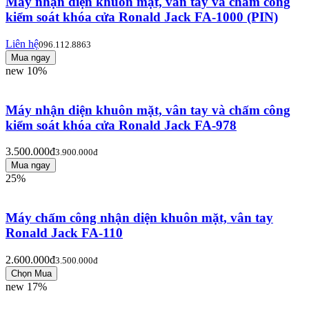
Máy nhận diện khuôn mặt, vân tay và chấm công
kiểm soát khóa cửa Ronald Jack FA-1000 (PIN)
Liên hệ
096.112.8863
new
10%
Máy nhận diện khuôn mặt, vân tay và chấm công
kiểm soát khóa cửa Ronald Jack FA-978
3.500.000đ
3.900.000đ
25%
Máy chấm công nhận diện khuôn mặt, vân tay
Ronald Jack FA-110
2.600.000đ
3.500.000đ
new
17%