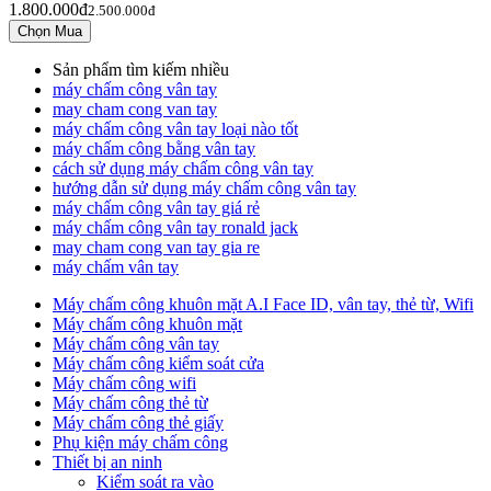
1.800.000đ
2.500.000đ
Sản phẩm tìm kiếm nhiều
máy chấm công vân tay
may cham cong van tay
máy chấm công vân tay loại nào tốt
máy chấm công bằng vân tay
cách sử dụng máy chấm công vân tay
hướng dẫn sử dụng máy chấm công vân tay
máy chấm công vân tay giá rẻ
máy chấm công vân tay ronald jack
may cham cong van tay gia re
máy chấm vân tay
Máy chấm công khuôn mặt A.I Face ID, vân tay, thẻ từ, Wifi
Máy chấm công khuôn mặt
Máy chấm công vân tay
Máy chấm công kiểm soát cửa
Máy chấm công wifi
Máy chấm công thẻ từ
Máy chấm công thẻ giấy
Phụ kiện máy chấm công
Thiết bị an ninh
Kiểm soát ra vào