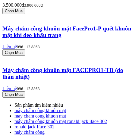
3.500.000đ
3.900.000đ
Máy chấm công khuôn mặt FacePro1-P quét khuôn
mặt khi đeo khẩu trang
Liên hệ
096.112.8863
Máy chấm công khuôn mặt FACEPRO1-TD (đo
thân nhiệt)
Liên hệ
096.112.8863
Sản phẩm tìm kiếm nhiều
máy chấm công khuôn mặt
may cham cong khuon mat
máy chấm công khuôn mặt ronald jack iface 302
ronald jack Iface 302
máy chấm công