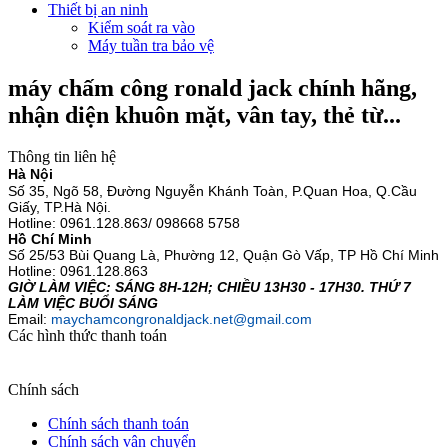
Thiết bị an ninh
Kiểm soát ra vào
Máy tuần tra bảo vệ
máy chấm công ronald jack chính hãng,
nhận diện khuôn mặt, vân tay, thẻ từ...
Thông tin liên hệ
Hà Nội
Số 35, Ngõ 58, Đường Nguyễn Khánh Toàn, P.Quan Hoa, Q.Cầu
Giấy, TP.Hà Nội.
Hotline:
0961.128.863/ 098668 5758
Hồ Chí Minh
Số 25/53 Bùi Quang Là, Phường 12, Quận Gò Vấp, TP Hồ Chí Minh
Hotline: 0961.128.863
GIỜ LÀM VIỆC: SÁNG 8H-12H; CHIỀU 13H30 - 17H30. THỨ 7
LÀM VIỆC BUỔI SÁNG
Email:
maychamcongronaldjack.net@gmail.com
Các hình thức thanh toán
Chính sách
Chính sách thanh toán
Chính sách vận chuyển