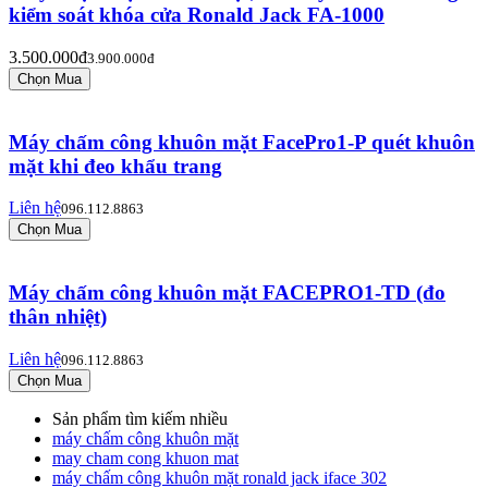
kiểm soát khóa cửa Ronald Jack FA-1000
3.500.000đ
3.900.000đ
Máy chấm công khuôn mặt FacePro1-P quét khuôn
mặt khi đeo khẩu trang
Liên hệ
096.112.8863
Máy chấm công khuôn mặt FACEPRO1-TD (đo
thân nhiệt)
Liên hệ
096.112.8863
Sản phẩm tìm kiếm nhiều
máy chấm công khuôn mặt
may cham cong khuon mat
máy chấm công khuôn mặt ronald jack iface 302