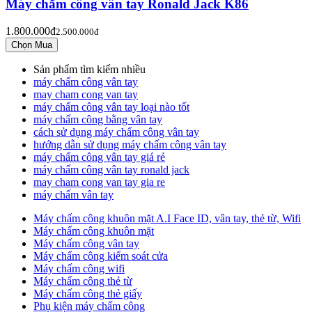
Máy chấm công vân tay Ronald Jack K86
1.800.000đ
2.500.000đ
Sản phẩm tìm kiếm nhiều
máy chấm công vân tay
may cham cong van tay
máy chấm công vân tay loại nào tốt
máy chấm công bằng vân tay
cách sử dụng máy chấm công vân tay
hướng dẫn sử dụng máy chấm công vân tay
máy chấm công vân tay giá rẻ
máy chấm công vân tay ronald jack
may cham cong van tay gia re
máy chấm vân tay
Máy chấm công khuôn mặt A.I Face ID, vân tay, thẻ từ, Wifi
Máy chấm công khuôn mặt
Máy chấm công vân tay
Máy chấm công kiểm soát cửa
Máy chấm công wifi
Máy chấm công thẻ từ
Máy chấm công thẻ giấy
Phụ kiện máy chấm công