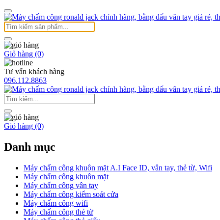
Giỏ hàng (0)
Tư vấn khách hàng
096.112.8863
Giỏ hàng (0)
Danh mục
Máy chấm công khuôn mặt A.I Face ID, vân tay, thẻ từ, Wifi
Máy chấm công khuôn mặt
Máy chấm công vân tay
Máy chấm công kiểm soát cửa
Máy chấm công wifi
Máy chấm công thẻ từ