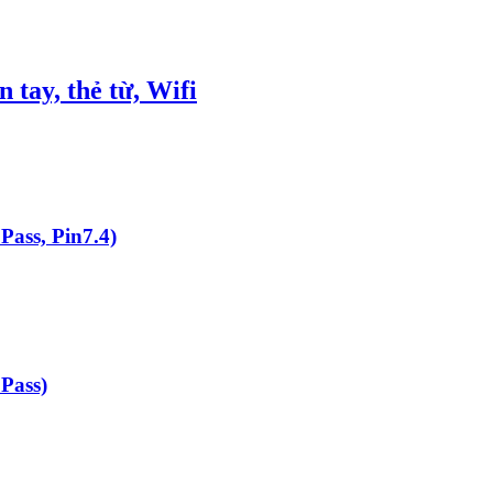
tay, thẻ từ, Wifi
ass, Pin7.4)
Pass)