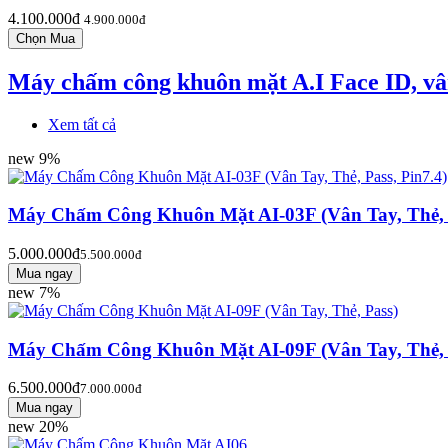
4.100.000đ
4.900.000đ
Máy chấm công khuôn mặt A.I Face ID, vân 
Xem tất cả
new
9%
Máy Chấm Công Khuôn Mặt AI-03F (Vân Tay, Thẻ, P
5.000.000đ
5.500.000đ
new
7%
Máy Chấm Công Khuôn Mặt AI-09F (Vân Tay, Thẻ, 
6.500.000đ
7.000.000đ
new
20%