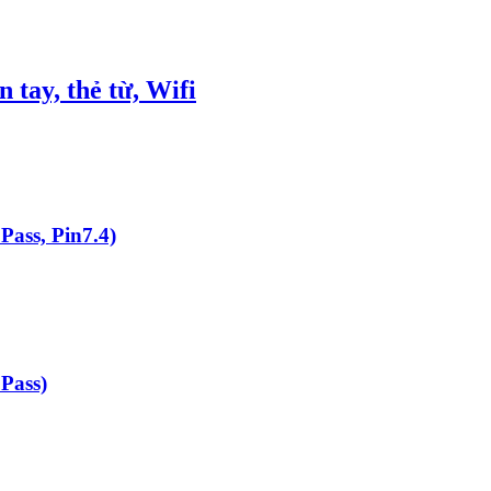
tay, thẻ từ, Wifi
ass, Pin7.4)
Pass)