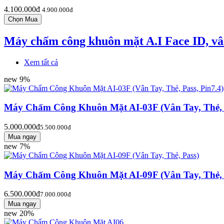
4.100.000đ
4.900.000đ
Máy chấm công khuôn mặt A.I Face ID, vân 
Xem tất cả
new
9%
Máy Chấm Công Khuôn Mặt AI-03F (Vân Tay, Thẻ, P
5.000.000đ
5.500.000đ
new
7%
Máy Chấm Công Khuôn Mặt AI-09F (Vân Tay, Thẻ, 
6.500.000đ
7.000.000đ
new
20%