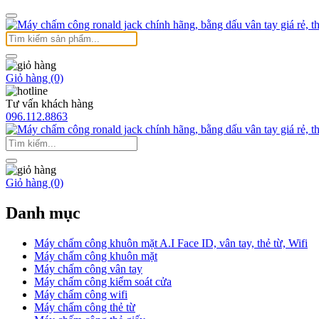
Giỏ hàng (0)
Tư vấn khách hàng
096.112.8863
Giỏ hàng (0)
Danh mục
Máy chấm công khuôn mặt A.I Face ID, vân tay, thẻ từ, Wifi
Máy chấm công khuôn mặt
Máy chấm công vân tay
Máy chấm công kiểm soát cửa
Máy chấm công wifi
Máy chấm công thẻ từ